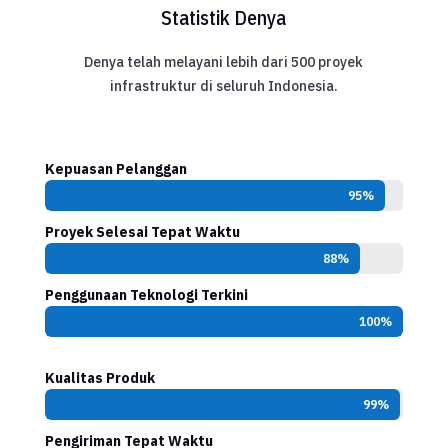
Statistik Denya
Denya telah melayani lebih dari 500 proyek
infrastruktur di seluruh Indonesia.
Kepuasan Pelanggan
95%
95%
Proyek Selesai Tepat Waktu
88%
88%
Penggunaan Teknologi Terkini
100%
100%
Kualitas Produk
99%
99%
Pengiriman Tepat Waktu