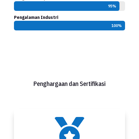
95%
95%
Pengalaman Industri
100%
100%
Penghargaan dan Sertifikasi
